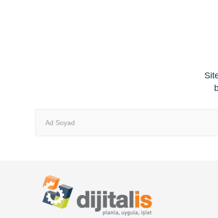
Sit
b