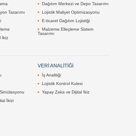
lama
Dağıtım Merkezi ve Depo Tasarımı
syon Tasarımı
Lojistik Maliyet Optimizasyonu
i
E-ticaret Dağıtım Lojistiği
eleme
Malzeme Elleçleme Sistem
Tasarımı
 İkiz
VERİ ANALİTİĞİ
u
İş Analitiği
Lojistik Kontrol Kulesi
Simülasyonu
Yapay Zeka ve Dijital İkiz
tal İkizi