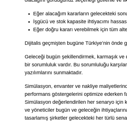
olacağını gördüğünüz seçeneği güvenle ve ilk 
Eğer alacağım kararların gelecekteki son
İşgücü ve stok kapasite ihtiyacımı hassas
Eğer doğru kararı verebilmek için tüm alt
Dijitalis geçmişten bugüne Türkiye’nin önde 
Geleceği bugün şekillendirmek, karmaşık ve d
bir sorumluluk vardır. Bu sorumluluğu karşılam
yazılımlarını sunmaktadır.
Simülasyon, envanter ve nakliye maliyetlerind
performans göstergelerini optimize ederken far
Simülasyon değerlendirilen her senaryo için ka
ve yöneticiler bugün ve geleceğin ihtiyaçlar
tasarlamış şirketler gelecekteki her türlü senar