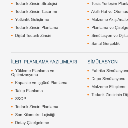
Tedarik Zinciri Stratejisi
Tesis Yerleşim Plan
Tedarik Zinciri Tasarımı
Akıllı Hat ve Otoma
Yetkinlik Geliştirme
Malzeme Akış Analiz
Tedarik Zinciri Planlama
Planlama ve Çizelg
Dijital Tedarik Zinciri
Simülasyon ve Dijital
Sanal Gerçeklik
İLERİ PLANLAMA YAZILIMLARI
SİMÜLASYON
Yükleme Planlama ve
Fabrika Simülasyon
Optimizasyonu
Depo Simülasyonu
Kapasite ve İşgücü Planlama
Malzeme Elleçleme 
Talep Planlama
Tedarik Zincirinin Diji
S&OP
Tedarik Zinciri Planlama
Son Kilometre Lojistiği
Detay Çizelgeleme