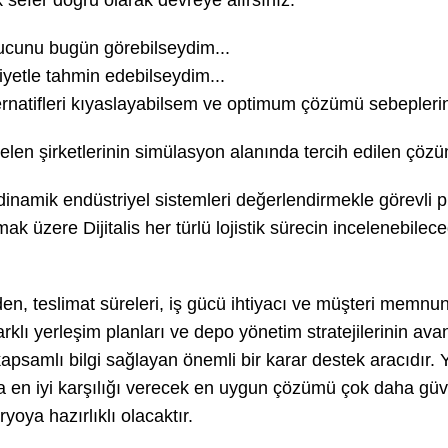
sefer doğru olarak devreye alırsınız.
ucunu bugün görebilseydim...
iyetle tahmin edebilseydim...
ernatifleri kıyaslayabilsem ve optimum çözümü sebeplerin
gelen şirketlerinin simülasyon alanında tercih edilen ç
inamik endüstriyel sistemleri değerlendirmekle görevli p
ak üzere Dijitalis her türlü lojistik sürecin incelenebil
en, teslimat süreleri, iş gücü ihtiyacı ve müşteri memnu
klı yerleşim planları ve depo yönetim stratejilerinin ava
psamlı bilgi sağlayan önemli bir karar destek aracıdır. Y
ına en iyi karşılığı verecek en uygun çözümü çok daha gü
yoya hazırlıklı olacaktır.