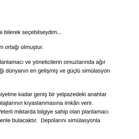
i bilerek seçebilseydim...
özüm ortağı olmuştur.
lanlamacı ve yöneticilerin omuzlarında ağır
eceği dünyanın en gelişmiş ve güçlü simülasyon
niyetine kadar geniş bir yelpazedeki anahtar
ntajlarının kıyaslanmasına imkân verir.
eterli miktarda bilgiye sahip olan planlamacı
venle bulacaktır. Depolarını simülasyonla