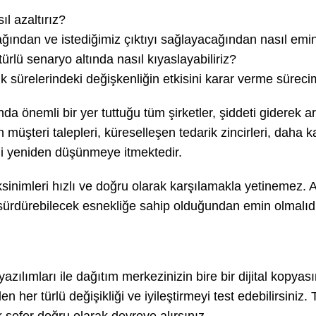
ıl azaltırız?
ğından ve istediğimiz çıktıyı sağlayacağından nasıl emi
türlü senaryo altında nasıl kıyaslayabiliriz?
k sürelerindeki değişkenliğin etkisini karar verme süreci
a önemli bir yer tuttuğu tüm şirketler, şiddeti giderek ar
şen müşteri talepleri, küreselleşen tedarik zincirleri, daha 
lerini yeniden düşünmeye itmektedir.
sinimleri hızlı ve doğru olarak karşılamakla yetinemez. A
 sürdürebilecek esnekliğe sahip olduğundan emin olmalıdı
azılımları ile dağıtım merkezinizin bire bir dijital kopyasın
len her türlü değişikliği ve iyileştirmeyi test edebilirsiniz