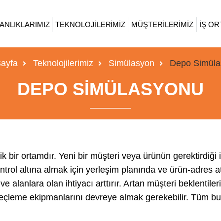
ANLIKLARIMIZ
TEKNOLOJILERIMIZ
MÜŞTERILERIMIZ
İŞ OR
ayfa
Teknolojilerimiz
Simülasyon
Depo Simüla
DEPO SIMÜLASYONU
ir ortamdır. Yeni bir müşteri veya ürünün gerektirdiği il
ntrol altına almak için yerleşim planında ve ürün-adres at
 alanlara olan ihtiyacı arttırır. Artan müşteri beklentileri
leçleme ekipmanlarını devreye almak gerekebilir. Tüm b