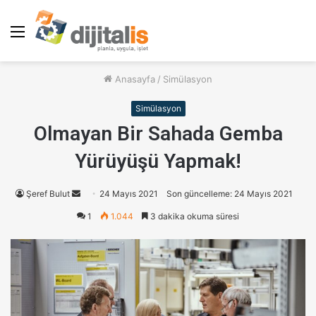
Menü
Anasayfa
/
Simülasyon
Simülasyon
Olmayan Bir Sahada Gemba
Yürüyüşü Yapmak!
Şeref Bulut
B
24 Mayıs 2021
Son güncelleme: 24 Mayıs 2021
i
1
1.044
3 dakika okuma süresi
r
e
-
p
o
s