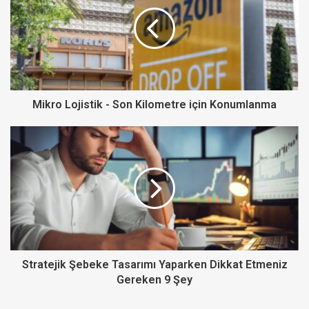
i
t
e
s
i
Mikro Lojistik - Son Kilometre için Konumlanma
Stratejik Şebeke Tasarımı Yaparken Dikkat Etmeniz
Gereken 9 Şey