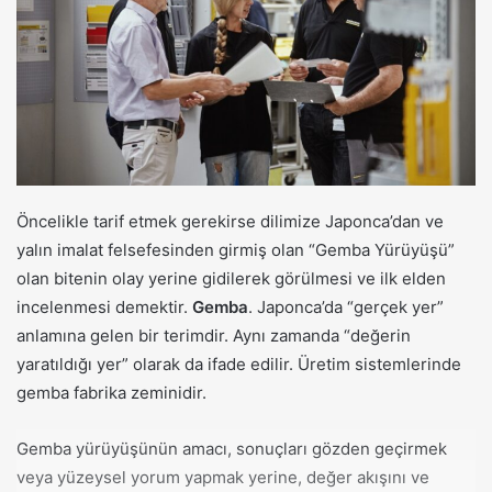
t
a
g
ö
n
d
e
r
Öncelikle tarif etmek gerekirse dilimize Japonca’dan ve
m
yalın imalat felsefesinden girmiş olan “Gemba Yürüyüşü”
e
olan bitenin olay yerine gidilerek görülmesi ve ilk elden
k
incelenmesi demektir.
Gemba
. Japonca’da “gerçek yer”
anlamına gelen bir terimdir. Aynı zamanda “değerin
yaratıldığı yer” olarak da ifade edilir. Üretim sistemlerinde
gemba fabrika zeminidir.
Gemba yürüyüşünün amacı, sonuçları gözden geçirmek
veya yüzeysel yorum yapmak yerine, değer akışını ve