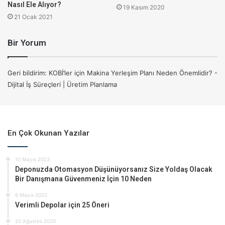
Nasıl Ele Alıyor?
19 Kasım 2020
kutular ile modellenmesidir. Montaj istasyonları, malzeme
21 Ocak 2021
rafları ve taşıma kasaları sadece karton kutular, makas ve
tutkal kullanarak 1:1 ölçeğinde kurulur. Kurulan karton kutu
Bir Yorum
prototipi, üzerinde gerçekten imalatı yapabileceğimiz kadar
sağlam olmalıdır.
Geri bildirim:
KOBİ’ler için Makina Yerleşim Planı Neden Önemlidir? -
Dijital İş Süreçleri | Üretim Planlama
En Çok Okunan Yazılar
10 Mayıs 2023
Deponuzda Otomasyon Düşünüyorsanız Size Yoldaş Olacak
Bir Danışmana Güvenmeniz İçin 10 Neden
6 Mayıs 2022
Verimli Depolar için 25 Öneri
20 Ağustos 2020