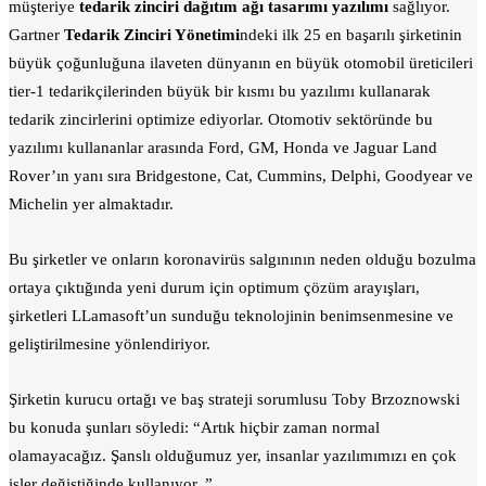
müşteriye
tedarik zinciri dağıtım ağı tasarımı yazılımı
sağlıyor.
Gartner
Tedarik Zinciri Yönetimi
ndeki ilk 25 en başarılı şirketinin
büyük çoğunluğuna ilaveten dünyanın en büyük otomobil üreticileri
tier-1 tedarikçilerinden büyük bir kısmı bu yazılımı kullanarak
tedarik zincirlerini optimize ediyorlar. Otomotiv sektöründe bu
yazılımı kullananlar arasında Ford, GM, Honda ve Jaguar Land
Rover’ın yanı sıra Bridgestone, Cat, Cummins, Delphi, Goodyear ve
Michelin yer almaktadır.
Bu şirketler ve onların koronavirüs salgınının neden olduğu bozulma
ortaya çıktığında yeni durum için optimum çözüm arayışları,
şirketleri LLamasoft’un sunduğu teknolojinin benimsenmesine ve
geliştirilmesine yönlendiriyor.
Şirketin kurucu ortağı ve baş strateji sorumlusu Toby Brzoznowski
bu konuda şunları söyledi: “Artık hiçbir zaman normal
olamayacağız. Şanslı olduğumuz yer, insanlar yazılımımızı en çok
işler değiştiğinde kullanıyor. ”