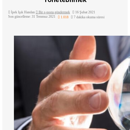
İpek Işık Handan
Bir e-posta göndermek
16 Şubat 2021
Son güncelleme: 31 Temmuz 2021
1.018
7 dakika okuma süresi