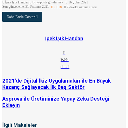
İpek Işık Handan
Bir e-posta göndermek
16 Şubat 2021
Son güncelleme: 31 Temmuz 2021
1.018
7 dakika okuma süresi
Daha Fazla Göster
İpek Işık Handan
Web
sitesi
2021’de Dijital İkiz Uygulamaları ile En Büyük
Kazanç Sağlayacak İlk Beş Sektör
Asprova ile Üretiminize Yapay Zeka Desteği
Ekleyin
İlgili Makaleler