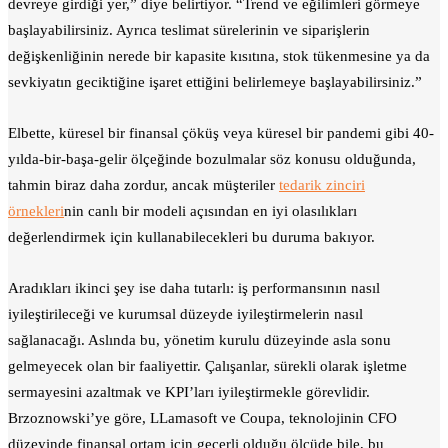
devreye girdiği yer,” diye belirtiyor. “Trend ve eğilimleri görmeye
başlayabilirsiniz. Ayrıca teslimat sürelerinin ve siparişlerin
değişkenliğinin nerede bir kapasite kısıtına, stok tükenmesine ya da
sevkiyatın geciktiğine işaret ettiğini belirlemeye başlayabilirsiniz.”
Elbette, küresel bir finansal çöküş veya küresel bir pandemi gibi 40-
yılda-bir-başa-gelir ölçeğinde bozulmalar söz konusu olduğunda,
tahmin biraz daha zordur, ancak müşteriler
tedarik zinciri
örnekleri
nin canlı bir modeli açısından en iyi olasılıkları
değerlendirmek için kullanabilecekleri bu duruma bakıyor.
Aradıkları ikinci şey ise daha tutarlı: iş performansının nasıl
iyileştirileceği ve kurumsal düzeyde iyileştirmelerin nasıl
sağlanacağı. Aslında bu, yönetim kurulu düzeyinde asla sonu
gelmeyecek olan bir faaliyettir. Çalışanlar, sürekli olarak işletme
sermayesini azaltmak ve KPI’ları iyileştirmekle görevlidir.
Brzoznowski’ye göre, LLamasoft ve Coupa, teknolojinin CFO
düzeyinde finansal ortam için geçerli olduğu ölçüde bile, bu