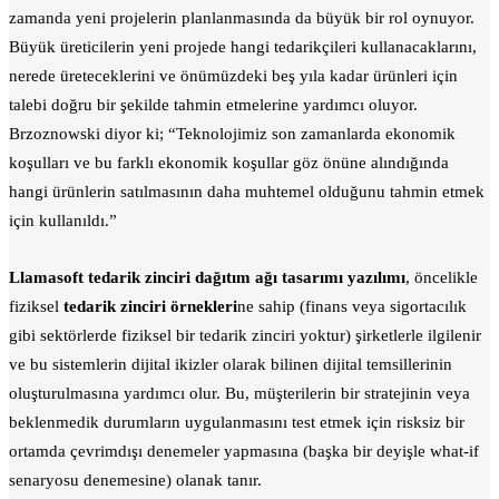
zamanda yeni projelerin planlanmasında da büyük bir rol oynuyor.
Büyük üreticilerin yeni projede hangi tedarikçileri kullanacaklarını,
nerede üreteceklerini ve önümüzdeki beş yıla kadar ürünleri için
talebi doğru bir şekilde tahmin etmelerine yardımcı oluyor.
Brzoznowski diyor ki; “Teknolojimiz son zamanlarda ekonomik
koşulları ve bu farklı ekonomik koşullar göz önüne alındığında
hangi ürünlerin satılmasının daha muhtemel olduğunu tahmin etmek
için kullanıldı.”
Llamasoft tedarik zinciri dağıtım ağı tasarımı yazılımı
, öncelikle
fiziksel
tedarik zinciri örnekleri
ne sahip (finans veya sigortacılık
gibi sektörlerde fiziksel bir tedarik zinciri yoktur) şirketlerle ilgilenir
ve bu sistemlerin dijital ikizler olarak bilinen dijital temsillerinin
oluşturulmasına yardımcı olur. Bu, müşterilerin bir stratejinin veya
beklenmedik durumların uygulanmasını test etmek için risksiz bir
ortamda çevrimdışı denemeler yapmasına (başka bir deyişle what-if
senaryosu denemesine) olanak tanır.