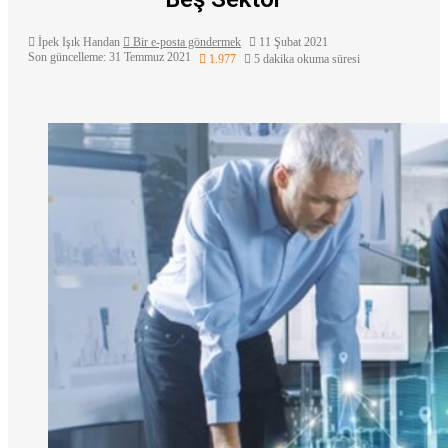
İpek Işık Handan
Bir e-posta göndermek
11 Şubat 2021
Son güncelleme: 31 Temmuz 2021
1.977
5 dakika okuma süresi