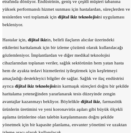
etrafında dönüyor. Endüstrinin, geniş ve çeşitli müşteri tabanına
yüksek performanslı hizmet sunması için hastalardan, süreçlerden ve
tesislerden veri toplamak için
dijital ikiz teknolojisi
ni uygulaması
bekleniyor.
Hastalar için,
dijital ikiz
in, belirli ilaçların alıcılar üzerindeki
etkilerini haritalamak için bir izleme çözümü olarak kullanılacağı
gözlemleniyor. İmplantlardan ve diğer medikal teknolojisi
cihazlarından toplanan veriler, sağlık sektörünün hem yatan hasta
hem de ayakta tedavi hizmetlerini iyileştirmek için keşfetmeyi
amaçladığı destekleyici bilgiler de sağlar. Sağlık ve ilaç endüstrisi
ayrıca
dijital ikiz teknolojisi
nin karmaşık süreçleri doğru bir şekilde
haritalama yeteneğinden yararlanarak tesis düzeyinde zengin
avantajlar kazanmayı bekliyor. Böylelikle
dijital ikiz
, farmasötik
ürünlerin üretimini ve yeni koronavirüs aşıları gibi büyük ölçekli
aşılama ürünlerine olan talebin karşılanmasını doğru şekilde
yönetmek için bir kapasite planlama, envanter yönetimi ve uzaktan
izleme aracı olarak kullanılacak.