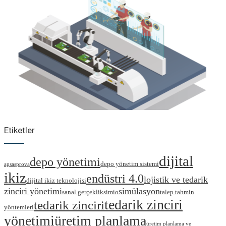
Etiketler
dijital
depo yönetimi
depo yönetim sistemi
aps
asprova
ikiz
endüstri 4.0
lojistik ve tedarik
dijital ikiz teknolojisi
zinciri yönetimi
simülasyon
sanal gerçeklik
simio
talep tahmin
tedarik zinciri
tedarik zinciri
yöntemleri
yönetimi
üretim planlama
üretim planlama ve