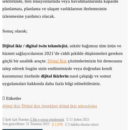
sektöründe, tren istasyonlarında veya havalimanlarında kapasite
planlaması, planlama ve ulaşım varlıklarının ilerlemesinin
izlenmesine yardımcı olacak.
Sonuç olarak;
Dijital ikiz / digital twin teknolojisi
, sektör bağımsız tüm ürün ve
hizmet sağlayıcılarının 2021’de ciddi şekilde düşünmeleri gereken
güçlü bir analitik araçtır.
Dijital İkiz
çözümlerimizin bir demosunu
talep ederek bugün sizin endüstrinizde veya doğrudan kendi
kurumunuz özelinde
dijital ikizlerin
nasıl çalıştığı ve somut
uygulamaları hakkında daha fazla bilgi edinebilirsiniz.
Etiketler
dijital ikiz
Dijital ikiz örnekleri
dijital ikiz teknolojisi
İpek Işık Handan
Bir e-posta göndermek
11 Şubat 2021
Son güncelleme: 31 Temmuz 2021
1.976
5 dakika okuma süresi