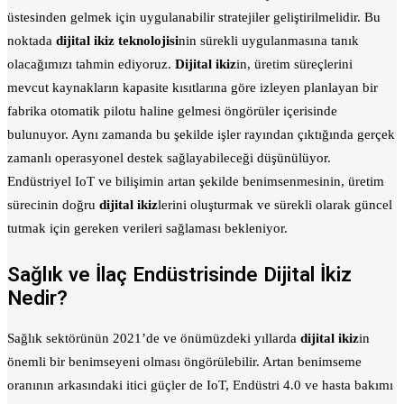
üstesinden gelmek için uygulanabilir stratejiler geliştirilmelidir. Bu
noktada
dijital ikiz teknolojisi
nin sürekli uygulanmasına tanık
olacağımızı tahmin ediyoruz.
Dijital ikiz
in, üretim süreçlerini
mevcut kaynakların kapasite kısıtlarına göre izleyen planlayan bir
fabrika otomatik pilotu haline gelmesi öngörüler içerisinde
bulunuyor. Aynı zamanda bu şekilde işler rayından çıktığında gerçek
zamanlı operasyonel destek sağlayabileceği düşünülüyor.
Endüstriyel IoT ve bilişimin artan şekilde benimsenmesinin, üretim
sürecinin doğru
dijital ikiz
lerini oluşturmak ve sürekli olarak güncel
tutmak için gereken verileri sağlaması bekleniyor.
Sağlık ve İlaç Endüstrisinde Dijital İkiz
Nedir?
Sağlık sektörünün 2021’de ve önümüzdeki yıllarda
dijital ikiz
in
önemli bir benimseyeni olması öngörülebilir. Artan benimseme
oranının arkasındaki itici güçler de IoT, Endüstri 4.0 ve hasta bakımı