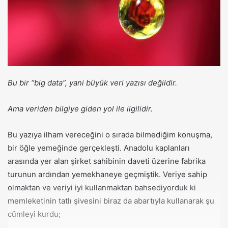
a
g
ö
n
d
e
r
Bu bir “big data”, yani büyük veri yazısı değildir.
m
e
Ama veriden bilgiye giden yol ile ilgilidir.
k
Bu yazıya ilham vereceğini o sırada bilmediğim konuşma,
bir öğle yemeğinde gerçekleşti. Anadolu kaplanları
arasında yer alan şirket sahibinin daveti üzerine fabrika
turunun ardından yemekhaneye geçmiştik. Veriye sahip
olmaktan ve veriyi iyi kullanmaktan bahsediyorduk ki
memleketinin tatlı şivesini biraz da abartıyla kullanarak şu
cümleyi kurdu;