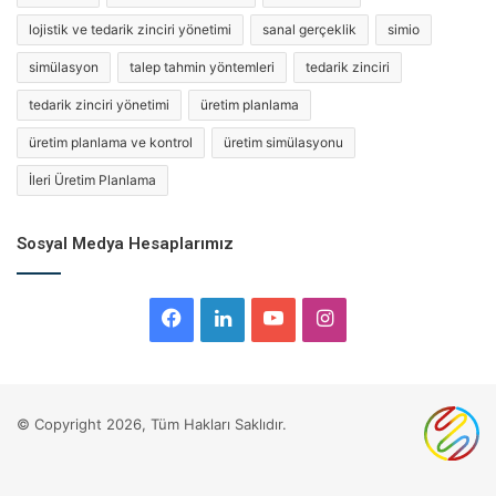
İkinci bölümde
hem ne verdiğini, hem nasıl vereceğini
lojistik ve tedarik zinciri yönetimi
sanal gerçeklik
simio
beraber göreceğiz.
simülasyon
talep tahmin yöntemleri
tedarik zinciri
tedarik zinciri yönetimi
üretim planlama
İlk olarak LinkedIn’de
yayınlandı.
üretim planlama ve kontrol
üretim simülasyonu
İleri Üretim Planlama
big data
büyük veri
Sosyal Medya Hesaplarımız
Facebook
LinkedIn
YouTube
Instagram
© Copyright 2026, Tüm Hakları Saklıdır.