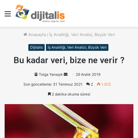
Menü
Anasayfa
/
İş Analitiği, Veri Analizi, Büyük Veri
Dijitalis
İş Analitiği, Veri Analizi, Büyük Veri
Bu kadar veri, bize ne verir ?
Tolga Yanaşık
B
29 Aralık 2019
i
Son güncelleme: 31 Temmuz 2021
2
1.302
r
2 dakika okuma süresi
e
-
p
o
s
t