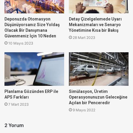
toplanacak ve saklanacak bu sınırsız veriden nasıl fayda
sağlanacağı hala çok muallak.
Deponuzda Otomasyon
Detay Çizelgelemede Uyarı
Hem önemi vurgulamak için hem de konuyu yerelleştirmek
Düşünüyorsanız Size Yoldaş
Mekanizmaları ve Senaryo
Olacak Bir Danışmana
Yönetimine Kısa bir Bakış
için büyük veriyi Isparta’dan gül üretimi ile özdeşletireyim.
Güvenmeniz İçin 10 Neden
28 Mart 2023
Tarlalardan toplanan
(Internet of Things desek?)
gül
10 Mayıs 2023
yaprakları
(veri)
, kocaman kazanlarda
(ERP)
biriktirilir.
Tonlarca gül yaprağının tekrar tekrar kaynatılıp damıtılması
ile gül yağı
(bilgi)
elde edilir. Sadece 1 kilogram gül yağı
üretmek için 4 ton gül yaprağı kullanılıyor. Tüm bu zahmet,
gül yaprakları için değil, gül yağı için !
Planlama Gözünden ERP ile
Simülasyon, Üretim
Öyleyse neden sadece tarla, yaprak ve kazanlar
APS Farkları
Operasyonunuzun Geleceğine
konuşuluyor ? Gül yağından neden kimse bahsetmiyor ?
Açılan bir Penceredir
7 Mart 2023
9 Mayıs 2022
2 Yorum