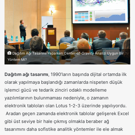
o
s
t
a
g
ö
n
d
Dağıtım Ağı Tasarımı Yaparken Center-of-Gravity Analizi Uygun Bir
Yöntem Mi?
e
r
Dağıtım ağı tasarımı
, 1990’ların başında dijital ortamda ilk
m
olarak yapılmaya başlandığı zamanlarda nispeten düşük
e
işlemci gücü ve tedarik zinciri odaklı modelleme
k
yazılımlarının bulunmaması nedeniyle, o zamanın
elektronik tabloları olan Lotus 1-2-3 üzerinde yapılıyordu.
Aradan geçen zamanda elektronik tablolar gelişerek Excel
gibi üst seviye bir hale çıkmış olmakla beraber ağ
tasarımını daha sofistike analitik yöntemler ile ele almak