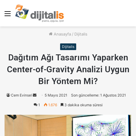
Menü
Anasayfa
/
Dijitalis
Dijitalis
Dağıtım Ağı Tasarımı Yaparken
Center-of-Gravity Analizi Uygun
Bir Yöntem Mi?
Cem Evinsel
B
5 Mayıs 2021
Son güncelleme: 1 Ağustos 2021
i
1
1.676
3 dakika okuma süresi
r
e
-
p