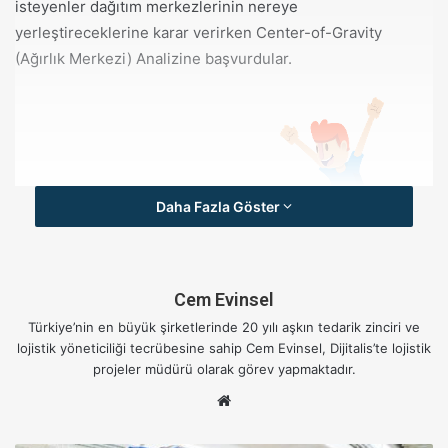
isteyenler dağıtım merkezlerinin nereye
yerleştireceklerine karar verirken Center-of-Gravity
(Ağırlık Merkezi) Analizine başvurdular.
Daha Fazla Göster
Cem Evinsel
Türkiye’nin en büyük şirketlerinde 20 yılı aşkın tedarik zinciri ve
lojistik yöneticiliği tecrübesine sahip Cem Evinsel, Dijitalis’te lojistik
projeler müdürü olarak görev yapmaktadır.
Tahterevallide ağırlıkları dengeleyecek mesnet noktasını
W
bulmak bir ağırlık merkezi hesabıdır.
e