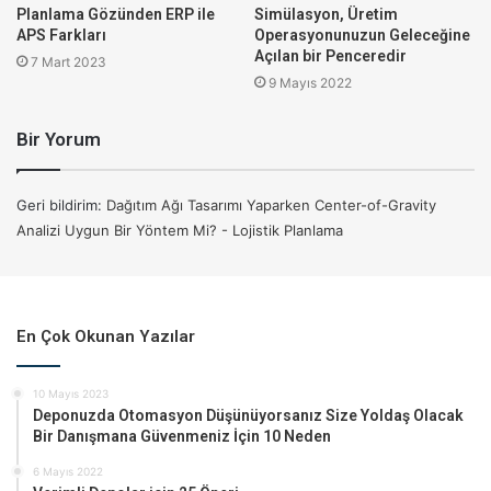
edecek bir optimizasyon çalışması, bu aday konumlar
Planlama Gözünden ERP ile
Simülasyon, Üretim
APS Farkları
Operasyonunuzun Geleceğine
arasından tercihte bulunarak açması gereken dağıtım
Açılan bir Penceredir
7 Mart 2023
merkezlerini bulacaktır.
9 Mayıs 2022
Tek bir depo ile çalışan dağıtım operasyonlarının sofistike
Bir Yorum
bir optimizasyon yazılımına yatırım yapması ya da bu tarz
çalışmalar yapacak bir analist ekip kurmasına gerek yoktur.
Geri bildirim:
Dağıtım Ağı Tasarımı Yaparken Center-of-Gravity
Başka bir deyişle sofistike bir yazılım size dağıtım
Analizi Uygun Bir Yöntem Mi? - Lojistik Planlama
merkezinizin Gebze’de olması gerektiğini hesaplarken hızlı
bir Ağırlık Merkezi Analizi size Sancaktepe’de bir sonuç
veriyorsa aradaki fark o kadar da önemli olmayacaktır.
En Çok Okunan Yazılar
Dağıtım Ağı Tasarımı Yaparken Tek Başına Ağırlık
Merkezi Analizi ile Yetinmenin Zararları:
10 Mayıs 2023
Deponuzda Otomasyon Düşünüyorsanız Size Yoldaş Olacak
Center-of-Gravity (Ağırlık Merkezi) analizinde sadece
Bir Danışmana Güvenmeniz İçin 10 Neden
talebin büyüklüğü ve talebi yapan noktaya olan mesafeler
6 Mayıs 2022
hesaba katılır. Bu da tedarikçiden depoya ve tesisler